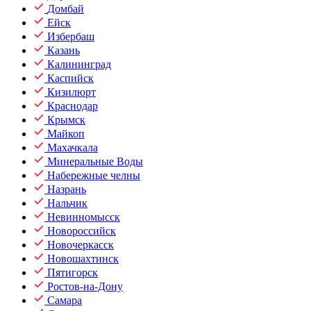
Домбай
Ейск
Избербаш
Казань
Калининград
Каспийск
Кизилюрт
Краснодар
Крымск
Майкоп
Махачкала
Минеральные Воды
Набережные челны
Назрань
Нальчик
Невинномысск
Новороссийск
Новочеркасск
Новошахтинск
Пятигорск
Ростов-на-Дону
Самара