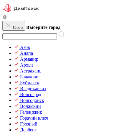
Выберите город
Close
Азов
Анапа
Армавир
Архыз
Астрахань
Балаково
Буйнакск
Владикавказ
Волгоград
Волгодонск
Волжский
Геленджик
Горячий ключ
Грозный
Дербент