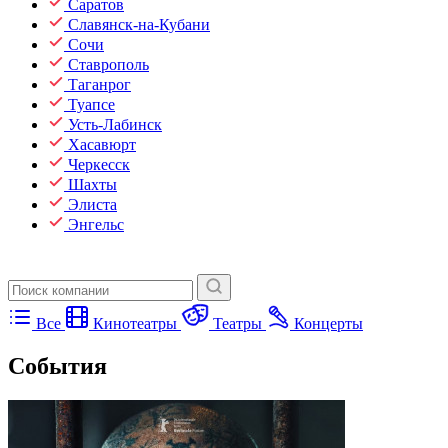
Саратов
Славянск-на-Кубани
Сочи
Ставрополь
Таганрог
Туапсе
Усть-Лабинск
Хасавюрт
Черкесск
Шахты
Элиста
Энгельс
Все
Кинотеатры
Театры
Концерты
События