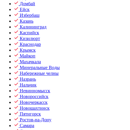
Домбай
Ейск
Избербаш
Казань
Калининград
Каспийск
Кизилюрт
Краснодар
Крымск
Майкоп
Махачкала
Минеральные Воды
Набережные челны
Назрань
Нальчик
Невинномысск
Новороссийск
Новочеркасск
Новошахтинск
Пятигорск
Ростов-на-Дону
Самара