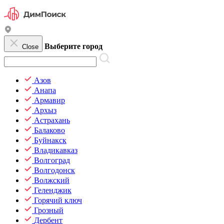
Выберите город
Close
Азов
Анапа
Армавир
Архыз
Астрахань
Балаково
Буйнакск
Владикавказ
Волгоград
Волгодонск
Волжский
Геленджик
Горячий ключ
Грозный
Дербент