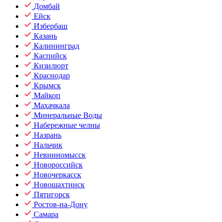
Домбай
Ейск
Избербаш
Казань
Калининград
Каспийск
Кизилюрт
Краснодар
Крымск
Майкоп
Махачкала
Минеральные Воды
Набережные челны
Назрань
Нальчик
Невинномысск
Новороссийск
Новочеркасск
Новошахтинск
Пятигорск
Ростов-на-Дону
Самара