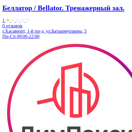
Беллатор / Bellator. Тренажерный зал.
1
0 отзывов
г.Хасавюрт, 1-й пр-д, ул.Батырмурзаева, 5
Пн-Сб 09:00-22:00