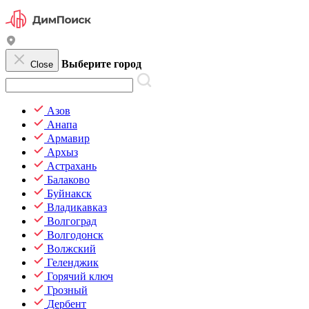
Выберите город
Close
Азов
Анапа
Армавир
Архыз
Астрахань
Балаково
Буйнакск
Владикавказ
Волгоград
Волгодонск
Волжский
Геленджик
Горячий ключ
Грозный
Дербент