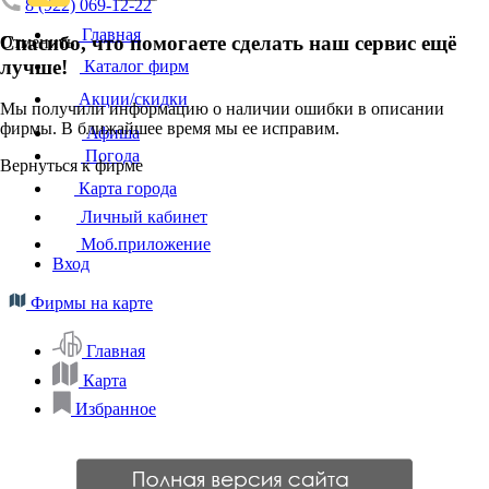
8 (922) 069-12-22
Главная
Спасибо, что помогаете сделать наш сервис ещё
Отменить
лучше!
Каталог фирм
Акции/скидки
Мы получили информацию о наличии ошибки в описании
фирмы. В ближайшее время мы ее исправим.
Афиша
Погода
Вернуться к фирме
Карта города
Личный кабинет
Моб.приложение
Вход
Фирмы на карте
Главная
Карта
Избранное