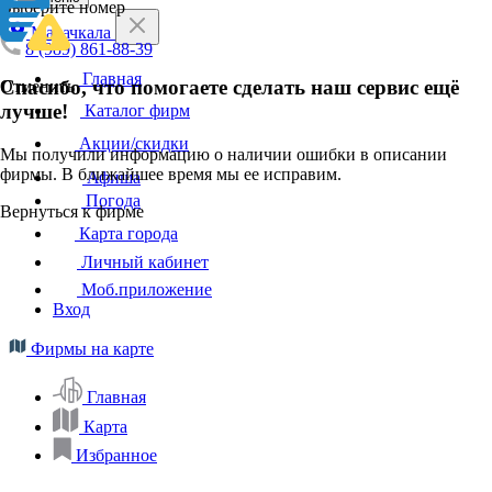
Выберите номер
Махачкала
8 (989) 861-88-39
Главная
Спасибо, что помогаете сделать наш сервис ещё
Отменить
лучше!
Каталог фирм
Акции/скидки
Мы получили информацию о наличии ошибки в описании
фирмы. В ближайшее время мы ее исправим.
Афиша
Погода
Вернуться к фирме
Карта города
Личный кабинет
Моб.приложение
Вход
Фирмы на карте
Главная
Карта
Избранное