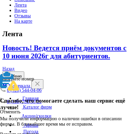
Лента
Видео
Отзывы
На карте
Лента
Новость! Ведется приём документов с
10 июня 2026г для абитуриентов.
Назад
Меню
Выберите номер
Махачкала
8 (928) 544-04-06
Главная
Спасибо, что помогаете сделать наш сервис ещё
8 (938) 780-50-25
лучше!
Каталог фирм
Отменить
Акции/скидки
Мы получили информацию о наличии ошибки в описании
фирмы. В ближайшее время мы ее исправим.
Афиша
Погода