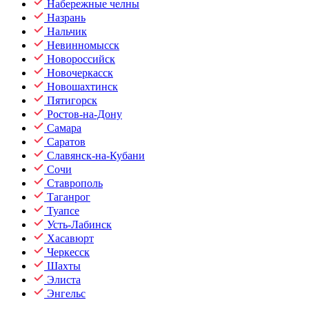
Набережные челны
Назрань
Нальчик
Невинномысск
Новороссийск
Новочеркасск
Новошахтинск
Пятигорск
Ростов-на-Дону
Самара
Саратов
Славянск-на-Кубани
Сочи
Ставрополь
Таганрог
Туапсе
Усть-Лабинск
Хасавюрт
Черкесск
Шахты
Элиста
Энгельс