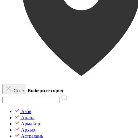
Выберите город
Close
Азов
Анапа
Армавир
Архыз
Астрахань