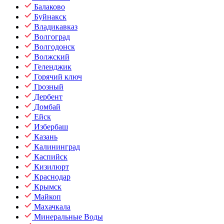
Балаково
Буйнакск
Владикавказ
Волгоград
Волгодонск
Волжский
Геленджик
Горячий ключ
Грозный
Дербент
Домбай
Ейск
Избербаш
Казань
Калининград
Каспийск
Кизилюрт
Краснодар
Крымск
Майкоп
Махачкала
Минеральные Воды