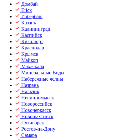
Домбай
Ейск
Избербаш
Казань
Калининград
Каспийск
Кизилюрт
Краснодар
Крымск
Майкоп
Махачкала
Минеральные Воды
Набережные челны
Назрань
Нальчик
Невинномысск
Новороссийск
Новочеркасск
Новошахтинск
Пятигорск
Ростов-на-Дону
Самара