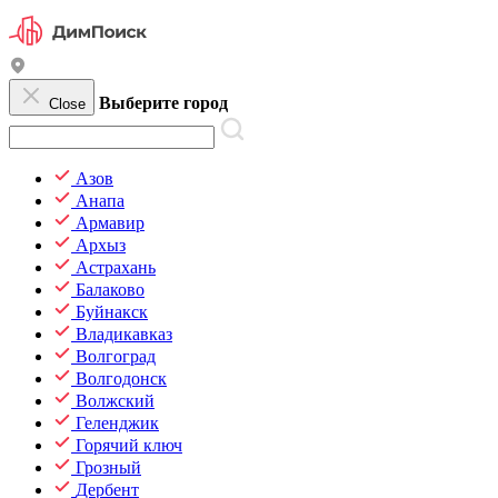
Выберите город
Close
Азов
Анапа
Армавир
Архыз
Астрахань
Балаково
Буйнакск
Владикавказ
Волгоград
Волгодонск
Волжский
Геленджик
Горячий ключ
Грозный
Дербент