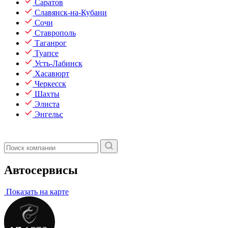
Саратов
Славянск-на-Кубани
Сочи
Ставрополь
Таганрог
Туапсе
Усть-Лабинск
Хасавюрт
Черкесск
Шахты
Элиста
Энгельс
Автосервисы
Показать на карте