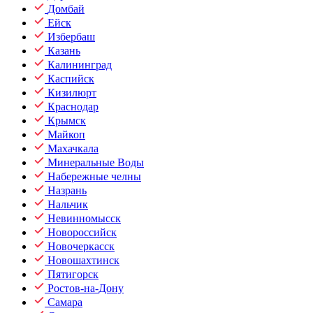
Домбай
Ейск
Избербаш
Казань
Калининград
Каспийск
Кизилюрт
Краснодар
Крымск
Майкоп
Махачкала
Минеральные Воды
Набережные челны
Назрань
Нальчик
Невинномысск
Новороссийск
Новочеркасск
Новошахтинск
Пятигорск
Ростов-на-Дону
Самара