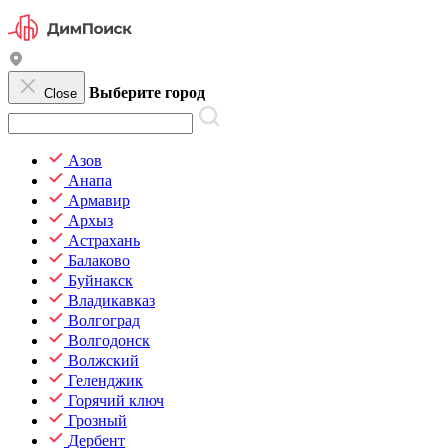
Выберите город
Close
Азов
Анапа
Армавир
Архыз
Астрахань
Балаково
Буйнакск
Владикавказ
Волгоград
Волгодонск
Волжский
Геленджик
Горячий ключ
Грозный
Дербент