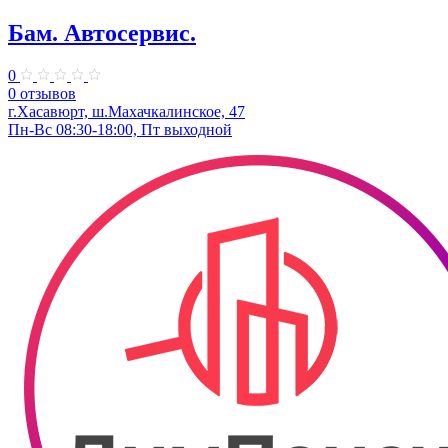
Бам. Автосервис.
0
0 отзывов
г.Хасавюрт, ​ш.Махачкалинское, 47
Пн-Вс 08:30-18:00, Пт выходной