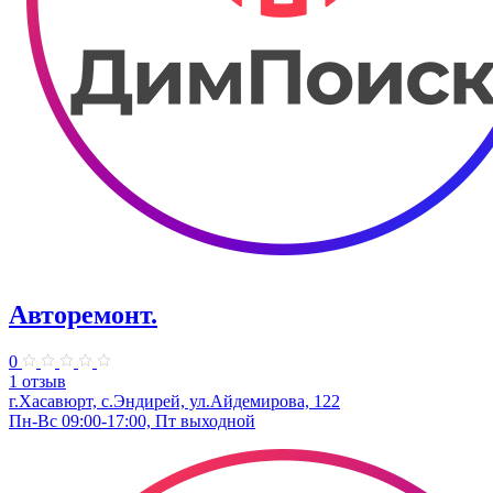
Авторемонт.
0
1 отзыв
г.Хасавюрт, с.Эндирей, ул.Айдемирова, 122
Пн-Вс 09:00-17:00, Пт выходной