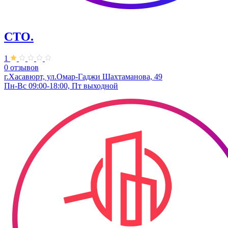
СТО.
1
0 отзывов
г.Хасавюрт, ул.Омар-Гаджи Шахтаманова, 49
Пн-Вс 09:00-18:00, Пт выходной