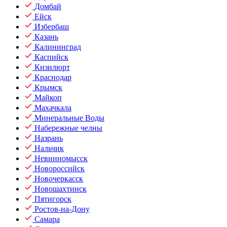
Домбай
Ейск
Избербаш
Казань
Калининград
Каспийск
Кизилюрт
Краснодар
Крымск
Майкоп
Махачкала
Минеральные Воды
Набережные челны
Назрань
Нальчик
Невинномысск
Новороссийск
Новочеркасск
Новошахтинск
Пятигорск
Ростов-на-Дону
Самара