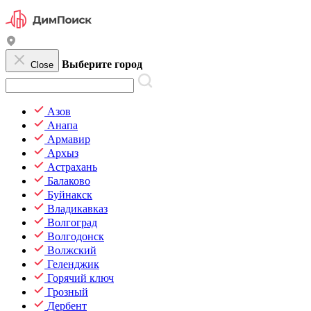
Выберите город
Close
Азов
Анапа
Армавир
Архыз
Астрахань
Балаково
Буйнакск
Владикавказ
Волгоград
Волгодонск
Волжский
Геленджик
Горячий ключ
Грозный
Дербент