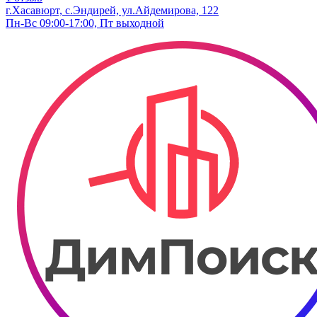
г.Хасавюрт, с.Эндирей, ул.Айдемирова, 122
Пн-Вс 09:00-17:00, Пт выходной