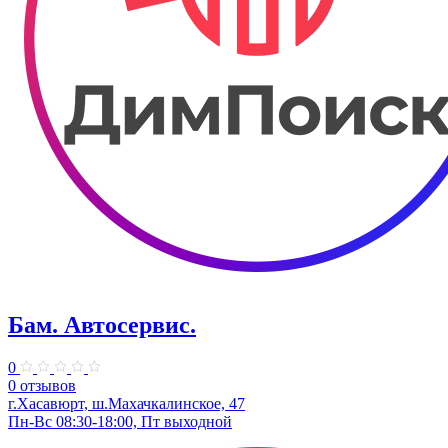
Бам. Автосервис.
0
0 отзывов
г.Хасавюрт, ​ш.Махачкалинское, 47
Пн-Вс 08:30-18:00, Пт выходной