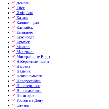
Домбай
Ейск
Избербаш
Казань
Калининград
Каспийск
Кизилюрт
Краснодар
Крымск
Майкоп
Махачкала
Минеральные Воды
Набережные челны
Назрань
Нальчик
Невинномысск
Новороссийск
Новочеркасск
Новошахтинск
Пятигорск
Ростов-на-Дону
Самара