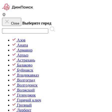
Выберите город
Close
Азов
Анапа
Армавир
Архыз
Астрахань
Балаково
Буйнакск
Владикавказ
Волгоград
Волгодонск
Волжский
Геленджик
Горячий ключ
Грозный
Дербент