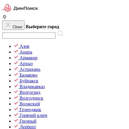
Выберите город
Close
Азов
Анапа
Армавир
Архыз
Астрахань
Балаково
Буйнакск
Владикавказ
Волгоград
Волгодонск
Волжский
Геленджик
Горячий ключ
Грозный
Дербент