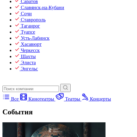
Саратов
Славянск-на-Кубани
Сочи
Ставрополь
Таганрог
Туапсе
Усть-Лабинск
Хасавюрт
Черкесск
Шахты
Элиста
Энгельс
Все
Кинотеатры
Театры
Концерты
События