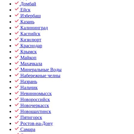
Домбай
Ейск
Избербаш
Казань
Калининград
Каспийск
Кизилюрт
Краснодар
Крымск
Майкоп
Махачкала
Минеральные Воды
Набережные челны
Назрань
Нальчик
Невинномысск
Новороссийск
Новочеркасск
Новошахтинск
Пятигорск
Ростов-на-Дону
Самара