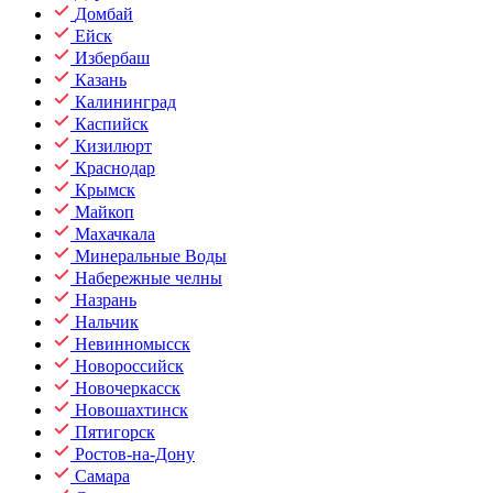
Домбай
Ейск
Избербаш
Казань
Калининград
Каспийск
Кизилюрт
Краснодар
Крымск
Майкоп
Махачкала
Минеральные Воды
Набережные челны
Назрань
Нальчик
Невинномысск
Новороссийск
Новочеркасск
Новошахтинск
Пятигорск
Ростов-на-Дону
Самара