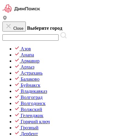
Выберите город
Close
Азов
Анапа
Армавир
Архыз
Астрахань
Балаково
Буйнакск
Владикавказ
Волгоград
Волгодонск
Волжский
Геленджик
Горячий ключ
Грозный
Дербент