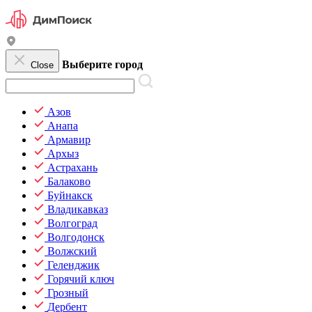
Выберите город
Close
Азов
Анапа
Армавир
Архыз
Астрахань
Балаково
Буйнакск
Владикавказ
Волгоград
Волгодонск
Волжский
Геленджик
Горячий ключ
Грозный
Дербент