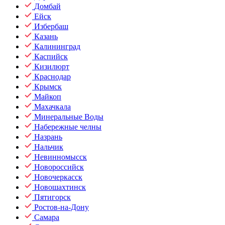
Домбай
Ейск
Избербаш
Казань
Калининград
Каспийск
Кизилюрт
Краснодар
Крымск
Майкоп
Махачкала
Минеральные Воды
Набережные челны
Назрань
Нальчик
Невинномысск
Новороссийск
Новочеркасск
Новошахтинск
Пятигорск
Ростов-на-Дону
Самара