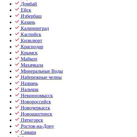
Домбай
Ейск
Избербаш
Казань
Калининград
Каспийск
Кизилюрт
Краснодар
Крымск
Майкоп
Махачкала
Минеральные Воды
Набережные челны
Назрань
Нальчик
Невинномысск
Новороссийск
Новочеркасск
Новошахтинск
Пятигорск
Ростов-на-Дону
Самара