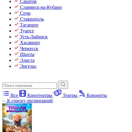
Саратов
Славянск-на-Кубани
Сочи
Ставрополь
Таганрог
Туапсе
Усть-Лабинск
Хасавюрт
Черкесск
Шахты
Элиста
Энгельс
Все
Кинотеатры
Театры
Концерты
К списку организаций