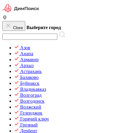
Выберите город
Close
Азов
Анапа
Армавир
Архыз
Астрахань
Балаково
Буйнакск
Владикавказ
Волгоград
Волгодонск
Волжский
Геленджик
Горячий ключ
Грозный
Дербент