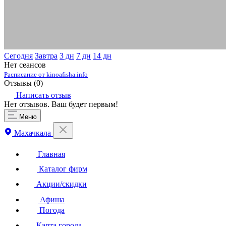
Сегодня
Завтра
3 дн
7 дн
14 дн
Нет сеансов
Расписание от kinoafisha.info
Отзывы (
0
)
Написать отзыв
Нет отзывов. Ваш будет первым!
Меню
Махачкала
Главная
Каталог фирм
Акции/скидки
Афиша
Погода
Карта города