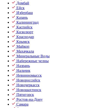
Домбай
Ейск
Избербаш
Казань
Калининград
Каспийск
Кизилюрт
Краснодар
Крымск
Майкоп
Махачкала
Минеральные Воды
Набережные челны
Назрань
Нальчик
Невинномысск
Новороссийск
Новочеркасск
Новошахтинск
Пятигорск
Ростов-на-Дону
Самара