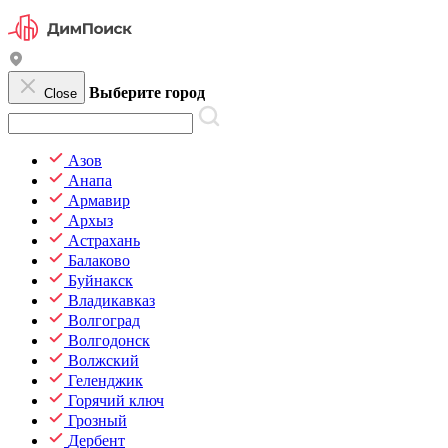
Выберите город
Close
Азов
Анапа
Армавир
Архыз
Астрахань
Балаково
Буйнакск
Владикавказ
Волгоград
Волгодонск
Волжский
Геленджик
Горячий ключ
Грозный
Дербент