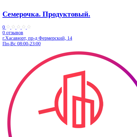
Семерочка. Продуктовый.
0
0 отзывов
г.Хасавюрт, ​пр-д Фермерский, 14
Пн-Вс 08:00-23:00