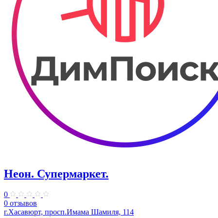
Неон. Супермаркет.
0
0 отзывов
г.Хасавюрт, просп.Имама Шамиля, 114