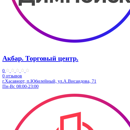
Акбар. Торговый центр.
0
0 отзывов
г.Хасавюрт, п.Юбилейный, ул.А.Висаидова, 71
Пн-Вс 08:00-23:00