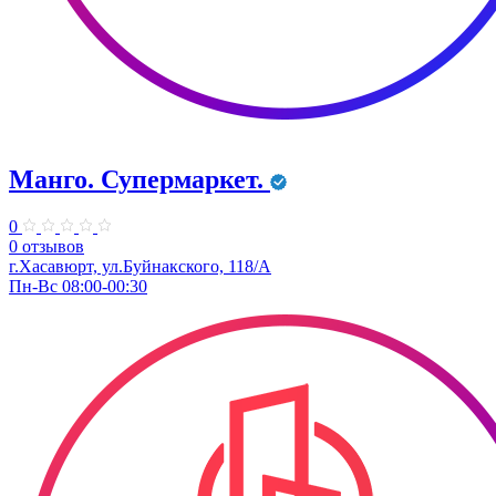
Манго. Супермаркет.
0
0 отзывов
г.Хасавюрт, ул.Буйнакского, 118/А
Пн-Вс 08:00-00:30