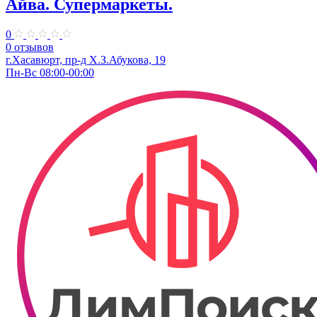
Айва. Супермаркеты.
0
0 отзывов
г.Хасавюрт, пр-д Х.З.Абукова, 19
Пн-Вс 08:00-00:00