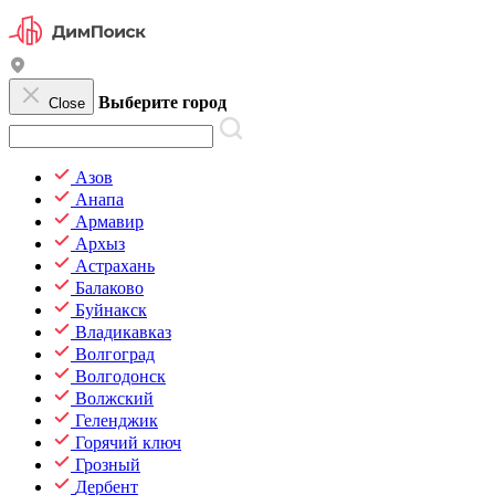
Выберите город
Close
Азов
Анапа
Армавир
Архыз
Астрахань
Балаково
Буйнакск
Владикавказ
Волгоград
Волгодонск
Волжский
Геленджик
Горячий ключ
Грозный
Дербент