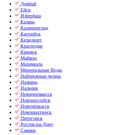
Домбай
Ейск
Избербаш
Казань
Калининград
Каспийск
Кизилюрт
Краснодар
Крымск
Майкоп
Махачкала
Минеральные Воды
Набережные челны
Назрань
Нальчик
Невинномысск
Новороссийск
Новочеркасск
Новошахтинск
Пятигорск
Ростов-на-Дону
Самара