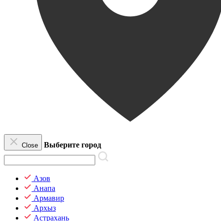
Выберите город
Close
Азов
Анапа
Армавир
Архыз
Астрахань