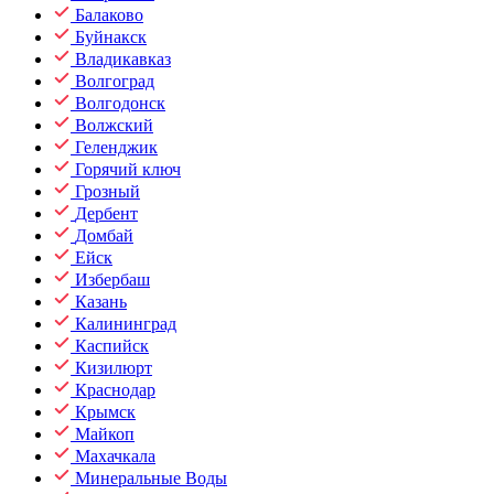
Балаково
Буйнакск
Владикавказ
Волгоград
Волгодонск
Волжский
Геленджик
Горячий ключ
Грозный
Дербент
Домбай
Ейск
Избербаш
Казань
Калининград
Каспийск
Кизилюрт
Краснодар
Крымск
Майкоп
Махачкала
Минеральные Воды