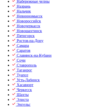
Набережные челны
Назрань
Нальчик
Невинномысск
Новороссийск
Новочеркасск
Новошахтинск
Пятигорск
Ростов-на-Дону
Самара
Саратов
Славянск-на-Кубани
Сочи
Ставрополь
Таганрог
Туапсе
Усть-Лабинск
Хасавюрт
Черкесск
Шахты
Элиста
Энгельс