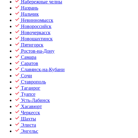
Набережные челны
Назрань
Нальчик
Невинномысск
Новороссийск
Новочеркасск
Новошахтинск
Пятигорск
Ростов-на-Дону
Самара
Саратов
Славянск-на-Кубани
Сочи
Ставрополь
Таганрог
Туапсе
Усть-Лабинск
Хасавюрт
Черкесск
Шахты
Элиста
Энгельс