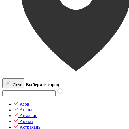
Выберите город
Close
Азов
Анапа
Армавир
Архыз
Астрахань