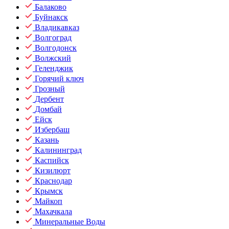
Балаково
Буйнакск
Владикавказ
Волгоград
Волгодонск
Волжский
Геленджик
Горячий ключ
Грозный
Дербент
Домбай
Ейск
Избербаш
Казань
Калининград
Каспийск
Кизилюрт
Краснодар
Крымск
Майкоп
Махачкала
Минеральные Воды