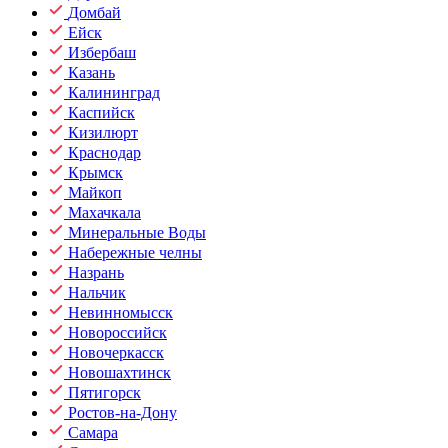
Домбай
Ейск
Избербаш
Казань
Калининград
Каспийск
Кизилюрт
Краснодар
Крымск
Майкоп
Махачкала
Минеральные Воды
Набережные челны
Назрань
Нальчик
Невинномысск
Новороссийск
Новочеркасск
Новошахтинск
Пятигорск
Ростов-на-Дону
Самара