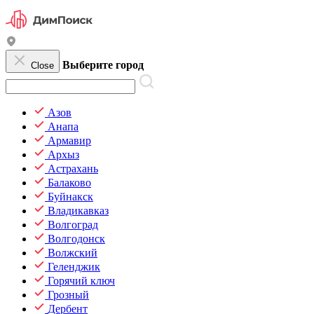
Выберите город
Close
Азов
Анапа
Армавир
Архыз
Астрахань
Балаково
Буйнакск
Владикавказ
Волгоград
Волгодонск
Волжский
Геленджик
Горячий ключ
Грозный
Дербент