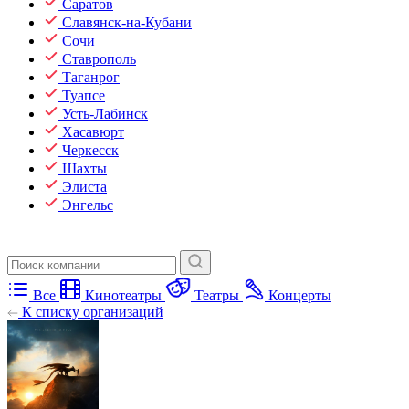
Саратов
Славянск-на-Кубани
Сочи
Ставрополь
Таганрог
Туапсе
Усть-Лабинск
Хасавюрт
Черкесск
Шахты
Элиста
Энгельс
Все
Кинотеатры
Театры
Концерты
К списку организаций