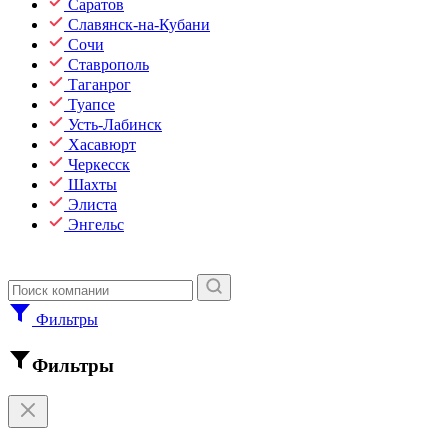
Саратов
Славянск-на-Кубани
Сочи
Ставрополь
Таганрог
Туапсе
Усть-Лабинск
Хасавюрт
Черкесск
Шахты
Элиста
Энгельс
Фильтры
Фильтры