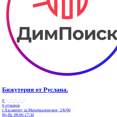
Бижутерия от Руслана.
0
0 отзывов
г.Хасавюрт, ш.Махачкалинское, 2/Б/96
Вт-Вс 08:00-17:30