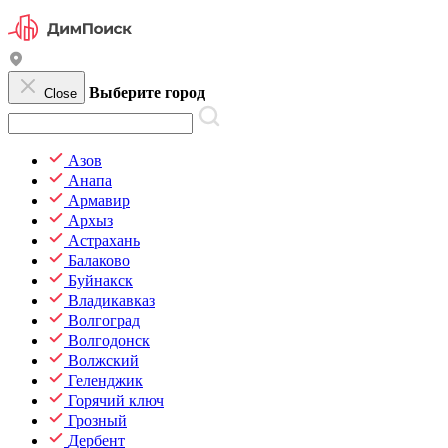
Выберите город
Close
Азов
Анапа
Армавир
Архыз
Астрахань
Балаково
Буйнакск
Владикавказ
Волгоград
Волгодонск
Волжский
Геленджик
Горячий ключ
Грозный
Дербент