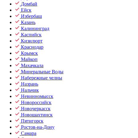
Домбай
Ейск
Избербаш
Казань
Калининград
Каспийск
Кизилюрт
Краснодар
Крымск
Майкоп
Махачкала
Минеральные Воды
Набережные челны
Назрань
Нальчик
Невинномысск
Новороссийск
Новочеркасск
Новошахтинск
Пятигорск
Ростов-на-Дону
Самара