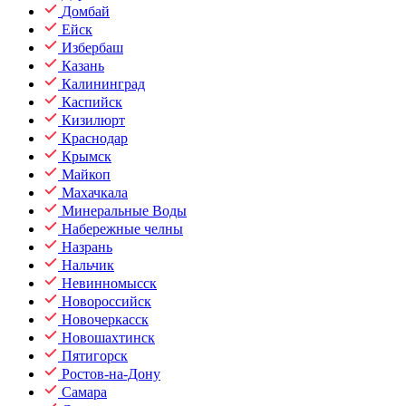
Домбай
Ейск
Избербаш
Казань
Калининград
Каспийск
Кизилюрт
Краснодар
Крымск
Майкоп
Махачкала
Минеральные Воды
Набережные челны
Назрань
Нальчик
Невинномысск
Новороссийск
Новочеркасск
Новошахтинск
Пятигорск
Ростов-на-Дону
Самара