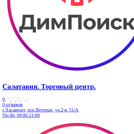
Салатавия. Торговый центр.
0
0 отзывов
г.Хасавюрт, пос.Ветеран, ул.2-я, 51/А
Пн-Вс 09:00-21:00