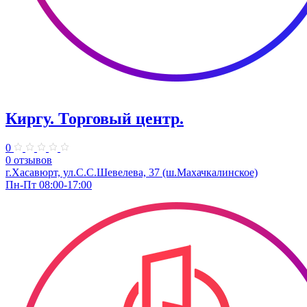
Киргу. Торговый центр.
0
0 отзывов
г.Хасавюрт, ул.С.С.Шевелева, 37 (ш.Махачкалинское)
Пн-Пт 08:00-17:00