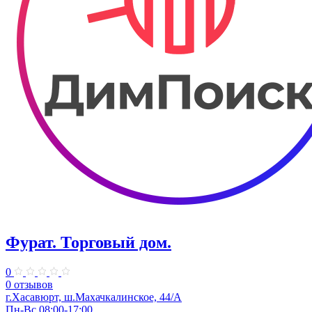
Фурат. ​Торговый дом.
0
0 отзывов
г.Хасавюрт, ш.Махачкалинское, 44/А
Пн-Вс 08:00-17:00