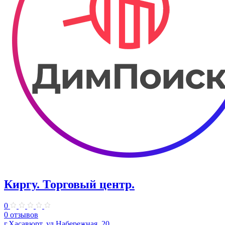
Киргу. Торговый центр.
0
0 отзывов
г.Хасавюрт, ул.​Набережная, 20