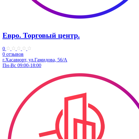
Евро. Торговый центр.
0
0 отзывов
г.Хасавюрт, ул.Гамидова, 56/А
Пн-Вс 09:00-18:00