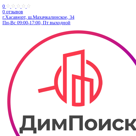
0
0 отзывов
г.Хасавюрт, ш.Махачкалинское, 34
Пн-Вс 09:00-17:00, Пт выходной