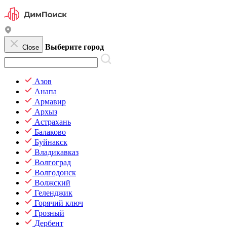
Выберите город
Close
Азов
Анапа
Армавир
Архыз
Астрахань
Балаково
Буйнакск
Владикавказ
Волгоград
Волгодонск
Волжский
Геленджик
Горячий ключ
Грозный
Дербент