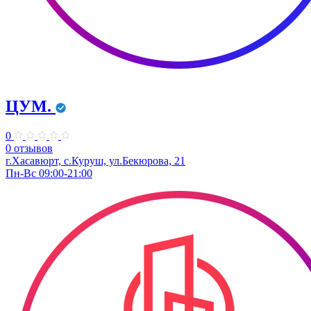
ЦУМ.
0
0 отзывов
г.Хасавюрт, с.Куруш, ул.Бекюрова, 21
Пн-Вс 09:00-21:00