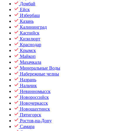
Домбай
Ейск
Избербаш
Казань
Калининград
Каспийск
Кизилюрт
Краснодар
Крымск
Майкоп
Махачкала
Минеральные Воды
Набережные челны
Назрань
Нальчик
Невинномысск
Новороссийск
Новочеркасск
Новошахтинск
Пятигорск
Ростов-на-Дону
Самара