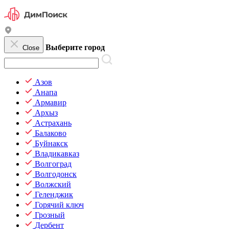
Выберите город
Close
Азов
Анапа
Армавир
Архыз
Астрахань
Балаково
Буйнакск
Владикавказ
Волгоград
Волгодонск
Волжский
Геленджик
Горячий ключ
Грозный
Дербент