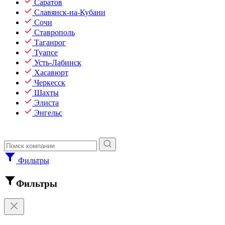
Саратов
Славянск-на-Кубани
Сочи
Ставрополь
Таганрог
Туапсе
Усть-Лабинск
Хасавюрт
Черкесск
Шахты
Элиста
Энгельс
Фильтры
Фильтры