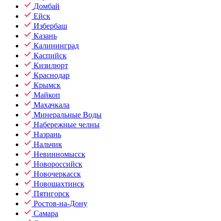
Домбай
Ейск
Избербаш
Казань
Калининград
Каспийск
Кизилюрт
Краснодар
Крымск
Майкоп
Махачкала
Минеральные Воды
Набережные челны
Назрань
Нальчик
Невинномысск
Новороссийск
Новочеркасск
Новошахтинск
Пятигорск
Ростов-на-Дону
Самара