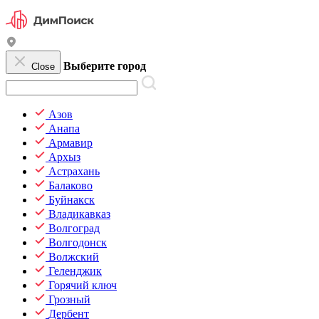
Выберите город
Close
Азов
Анапа
Армавир
Архыз
Астрахань
Балаково
Буйнакск
Владикавказ
Волгоград
Волгодонск
Волжский
Геленджик
Горячий ключ
Грозный
Дербент