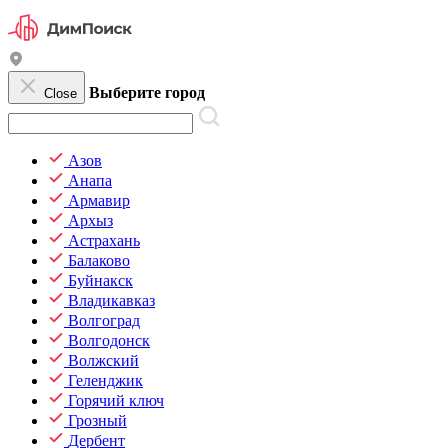
Выберите город
Close
Азов
Анапа
Армавир
Архыз
Астрахань
Балаково
Буйнакск
Владикавказ
Волгоград
Волгодонск
Волжский
Геленджик
Горячий ключ
Грозный
Дербент