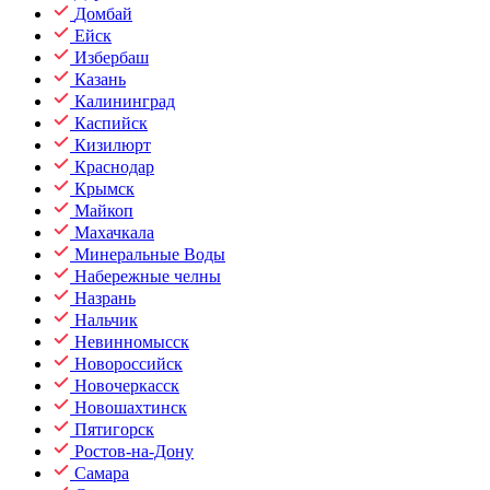
Домбай
Ейск
Избербаш
Казань
Калининград
Каспийск
Кизилюрт
Краснодар
Крымск
Майкоп
Махачкала
Минеральные Воды
Набережные челны
Назрань
Нальчик
Невинномысск
Новороссийск
Новочеркасск
Новошахтинск
Пятигорск
Ростов-на-Дону
Самара