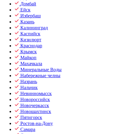
Домбай
Ейск
Избербаш
Казань
Калининград
Каспийск
Кизилюрт
Краснодар
Крымск
Майкоп
Махачкала
Минеральные Воды
Набережные челны
Назрань
Нальчик
Невинномысск
Новороссийск
Новочеркасск
Новошахтинск
Пятигорск
Ростов-на-Дону
Самара