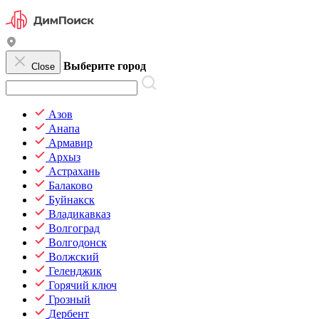
Выберите город
Close
Азов
Анапа
Армавир
Архыз
Астрахань
Балаково
Буйнакск
Владикавказ
Волгоград
Волгодонск
Волжский
Геленджик
Горячий ключ
Грозный
Дербент