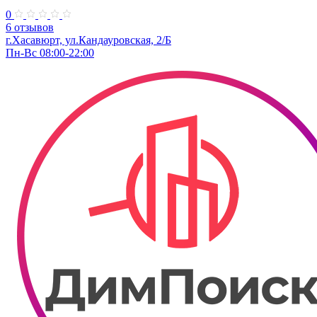
0
6 отзывов
г.Хасавюрт, ул.​Кандауровская, 2/Б
Пн-Вс 08:00-22:00