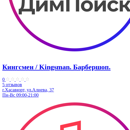
Кингсмен / Kingsman. Барбершоп.
0
5 отзывов
г.Хасавюрт, ул.Алиева, 37
Пн-Вс 09:00-21:00