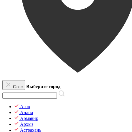
Выберите город
Close
Азов
Анапа
Армавир
Архыз
Астрахань