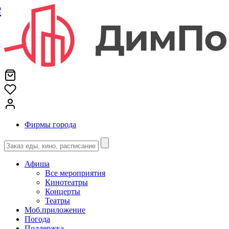
е
Фирмы города
Афиша
Все мероприятия
Кинотеатры
Концерты
Театры
Моб.приложение
Погода
Поддержка