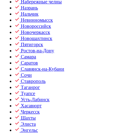
Набережные челны
Назрань
Нальчик
Невинномысск
Новороссийск
Новочеркасск
Новошахтинск
Пятигорск
Ростов-на-Дону
Самара
Саратов
Славянск-на-Кубани
Сочи
Ставрополь
Таганрог
Туапсе
Усть-Лабинск
Хасавюрт
Черкесск
Шахты
Элиста
Энгельс