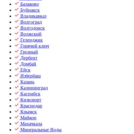
Балаково
Буйнакск
Владикавказ
Волгоград
Волгодонск
Волжский
Геленджик
Горячий ключ
Грозный
Дербент
Домбай
Ейск
Избербаш
Казань
Калининград
Каспийск
Кизилюрт
Краснодар
Крымск
Майкоп
Махачкала
Минеральные Воды