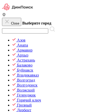
Выберите город
Close
Азов
Анапа
Армавир
Архыз
Астрахань
Балаково
Буйнакск
Владикавказ
Волгоград
Волгодонск
Волжский
Геленджик
Горячий ключ
Грозный
Дербент