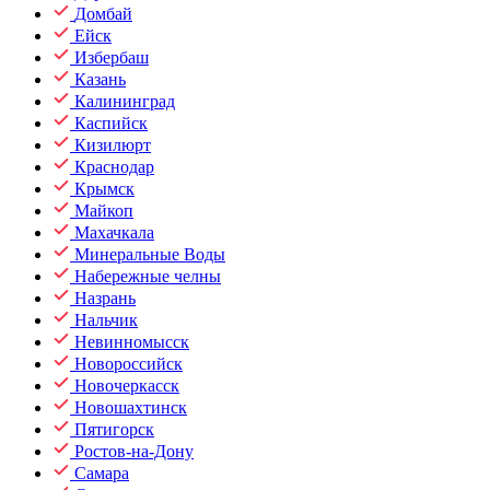
Домбай
Ейск
Избербаш
Казань
Калининград
Каспийск
Кизилюрт
Краснодар
Крымск
Майкоп
Махачкала
Минеральные Воды
Набережные челны
Назрань
Нальчик
Невинномысск
Новороссийск
Новочеркасск
Новошахтинск
Пятигорск
Ростов-на-Дону
Самара